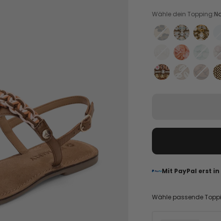
Wähle dein Topping:
Na
Animal Print - Leo
Brilliant Life 
Brillia
Pearl Bow - Crema
Soft Flower -
Shiny 
Happy Charms - 
Boho Beach
Braid
Mit PayPal erst i
Wähle passende Topp