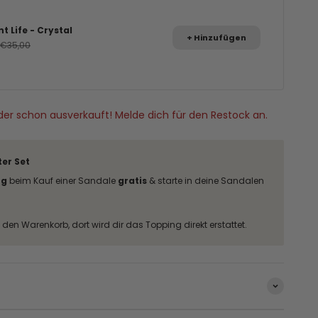
nt Life - Crystal
+ Hinzufügen
ot
Regulärer Preis
€35,00
leider schon ausverkauft! Melde dich für den Restock an.
er Set
ng
beim Kauf einer Sandale
gratis
& starte in deine Sandalen
den Warenkorb, dort wird dir das Topping direkt erstattet.