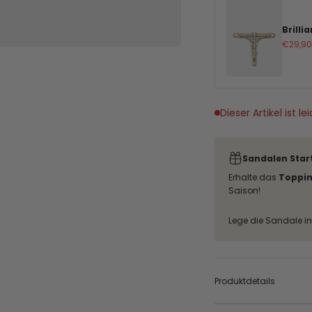
Brillia
Angeb
€29,90
Dieser Artikel ist 
Sandalen Start
Erhalte das
Toppi
Saison!
Lege die Sandale in 
Produktdetails