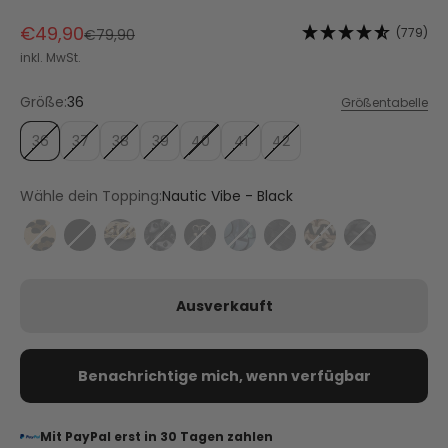
Angebot
€49,90
Regulärer Preis
(779)
€79,90
inkl. MwSt.
Größe:
36
Größentabelle
36
37
38
39
40
41
42
Wähle dein Topping:
Nautic Vibe - Black
Animal Print - Leo
City Gloss - Black
Gold Chain - Black
Majestic Moon - Black
Pom de Paris - Black
Shiny Plate - Black
Urban Twist - Black
Nautic Vibe - Blac
Braided - Bl
Ausverkauft
Benachrichtige mich, wenn verfügbar
Mit PayPal erst in 30 Tagen zahlen