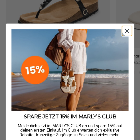
Majestic Moon - Casual Cork Black
Happy Char
Angebot
Regulärer Preis
Angebot
Regul
€49,90
€79,90
€49,90
€79,
+6
Animal Print - Leo
City Gloss - Black
City Glos
Cit
Jetzt Entdecken
SPARE JETZT 15% IM MARLY'S CLUB
Melde dich jetzt im MARLY'S CLUB an und spare 15% auf
deinen ersten Einkauf. Im Club erwarten dich exklusive
Rabatte, frühzeitige Zugänge zu Sales und vieles mehr.