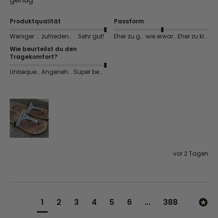
Produktqualität
Passform
Weniger gut
zufriedenstellend
Sehr gut!
Eher zu groß
wie erwartet
Eher zu klein
Wie beurteilst du den
Tragekomfort?
Unbequem
Angenehm
Super bequem
vor 2 Tagen
1
2
3
4
5
6
...
388