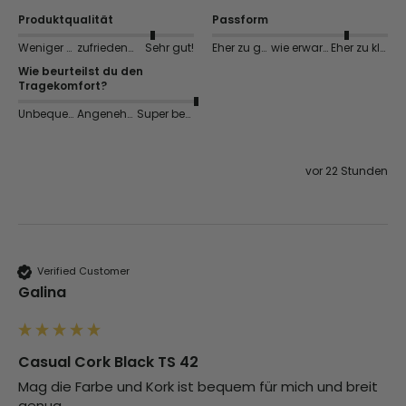
Produktqualität
Passform
Weniger gut
zufriedenstellend
Sehr gut!
Eher zu groß
wie erwartet
Eher zu klein
Wie beurteilst du den
Tragekomfort?
Unbequem
Angenehm
Super bequem
vor 22 Stunden
Verified Customer
Galina
Casual Cork Black TS 42
Mag die Farbe und Kork ist bequem für mich und breit 
genug 