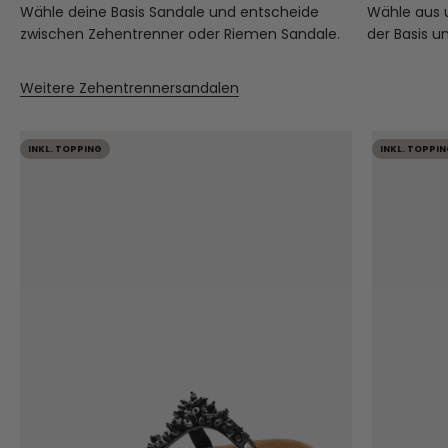
Wähle deine Basis Sandale und entscheide
Wähle aus
zwischen Zehentrenner oder Riemen Sandale.
der Basis u
Weitere Zehentrennersandalen
INKL. TOPPING
INKL. TOPPIN