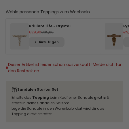
Wähle passende Toppings zum Wechseln
Brilliant Life - Crystal
Ey
Angebot
Regulärer Preis
An
€29,90
€35,00
€9
+ Hinzufügen
Dieser Artikel ist leider schon ausverkauft! Melde dich für
den Restock an.
Sandalen Starter Set
Erhalte das
Topping
beim Kauf einer Sandale
gratis
&
starte in deine Sandalen Saison!
Lege die Sandale in den Warenkorb, dort wird dir das
Topping direkt erstattet.