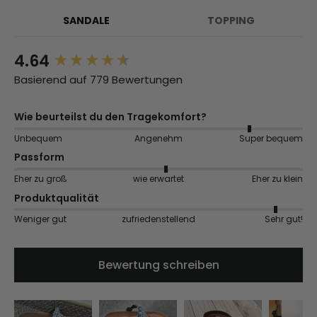
SANDALE
TOPPING
4.64
New content loaded
Basierend auf 779 Bewertungen
Wie beurteilst du den Tragekomfort?
Unbequem
Angenehm
Super bequem
Passform
Eher zu groß
wie erwartet
Eher zu klein
Produktqualität
Weniger gut
zufriedenstellend
Sehr gut!
Bewertung schreiben