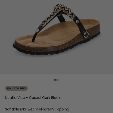
Gehe zu Element 1
Gehe zu Element 2
Gehe zu Element 3
INKL. TOPPING
Nautic Vibe - Casual Cork Black
Sandale inkl. wechselbarem Topping