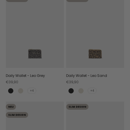
Daily Wallet - Leo Grey
Daily Wallet - Leo Sand
Angebot
Angebot
€39,90
€39,90
+4
+4
Black
Crema
Black
Crema
NEU
SLIM DESIGN
SLIM DESIGN