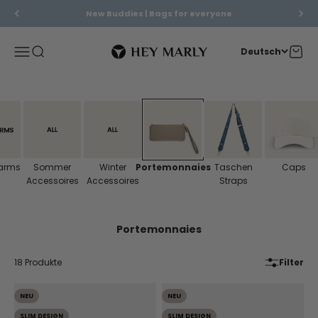
Zum Inhalt springen
New Buddies | Bags for everyone
Hey Marly
Menü
Suche
Waren
Deutsch
arms
Sommer
Winter
Portemonnaies
Taschen
Caps
Accessoires
Accessoires
Straps
18 Produkte
Filter
NEU
NEU
SLIM DESIGN
SLIM DESIGN