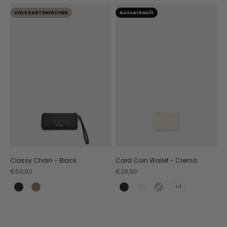
VIELE KARTENFÄCHER
Ausverkauft
Classy Chain - Black
Card Coin Wallet - Crema
Angebot
Angebot
€69,90
€29,90
+4
Black
Mocha
Black
Crema
Coffee