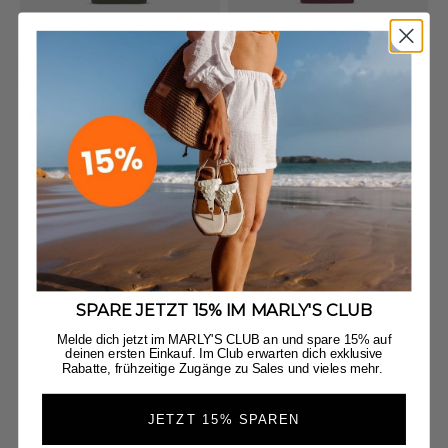
Card Coin Wallet - Forest
Card Coin Wallet - Berry
Angebot
Angebot
€29,90
€29,90
+4
+4
Black
Crema
Black
Crema
LAST CHANCE
SPARE JETZT 15% IM MARLY'S CLUB
Melde dich jetzt im MARLY'S CLUB an und spare 15% auf
deinen ersten Einkauf. Im Club erwarten dich exklusive
Rabatte, frühzeitige Zugänge zu Sales und vieles mehr.
JETZT 15% SPAREN