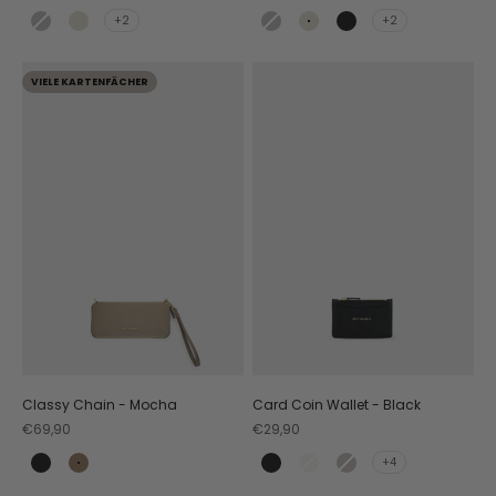
+2
+2
Black
Crema
Black
Crema
Black Croco
VIELE KARTENFÄCHER
Classy Chain - Mocha
Card Coin Wallet - Black
Angebot
Angebot
€69,90
€29,90
+4
Black
Mocha
Black
Crema
Coffee