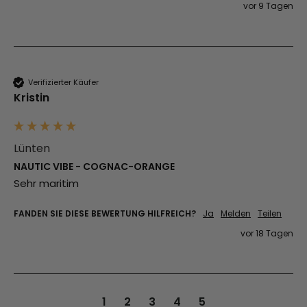
vor 9 Tagen
Verifizierter Käufer
Kristin
Lünten
NAUTIC VIBE - COGNAC-ORANGE
Sehr maritim
FANDEN SIE DIESE BEWERTUNG HILFREICH?
Ja
Melden
Teilen
vor 18 Tagen
1
2
3
4
5