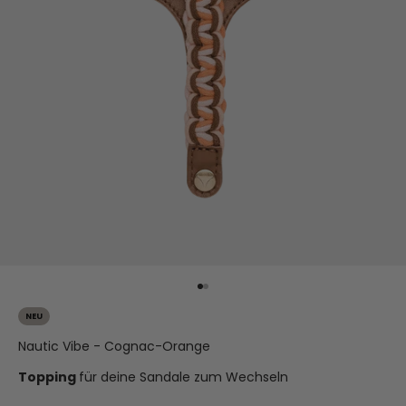
Gehe zu Element 1
Gehe zu Element 2
NEU
Nautic Vibe - Cognac-Orange
Topping
für deine Sandale zum Wechseln