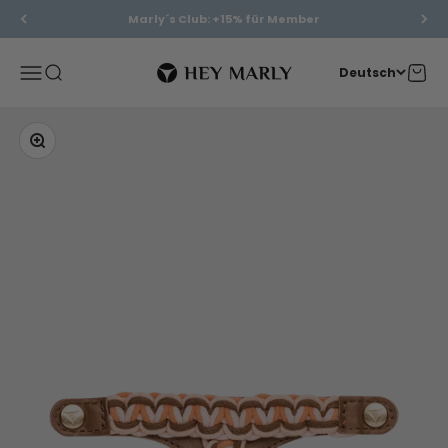
Zum Inhalt springen
Marly´s Club: +15% für Member
Hey Marly
Menü
Suche
Waren
Deutsch
Bild vergrößern