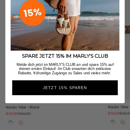
SPARE JETZT 15% IM MARLY'S CLUB
Melde dich jetzt im MARLY'S CLUB an und spare 15% auf
deinen ersten Einkauf. Im Club erwarten dich exklusive
Rabatte, frühzeitige Zugänge zu Sales und vieles mehr.
JETZT 15% SPAREN
Nautic Vibe
Nautic Vibe - Black
Angebot
Regulä
Angebot
Regulärer Preis
€19,90
€30,0
€24,90
€30,00
Crema-
Co
Crema-Teal
Cognac-Orange