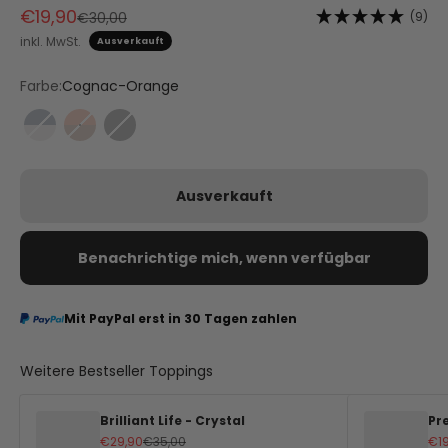
Angebot
€19,90
Regulärer Preis
(9)
€30,00
inkl. MwSt.
Ausverkauft
Farbe:
Cognac-Orange
Crema-Teal
Cognac-Orange
Black
Ausverkauft
Benachrichtige mich, wenn verfügbar
Mit PayPal erst in 30 Tagen zahlen
Weitere Bestseller Toppings
Brilliant Life - Crystal
Pr
Angebot
Regulärer Preis
An
€29,90
€35,00
€1