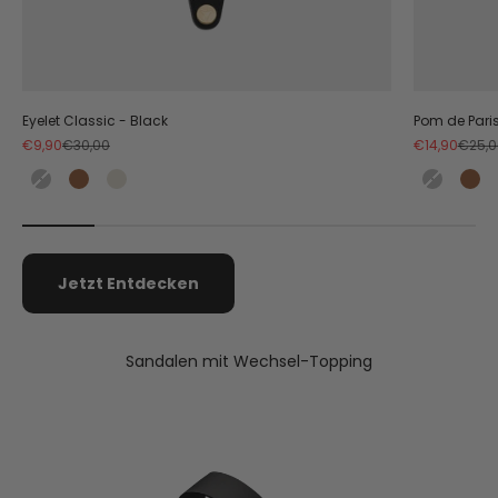
Eyelet Classic - Black
Pom de Paris
Angebot
Regulärer Preis
Angebot
Regulä
€9,90
€30,00
€14,90
€25,0
Black
Cognac
Crema
Black
Co
Jetzt Entdecken
Sandalen mit Wechsel-Topping