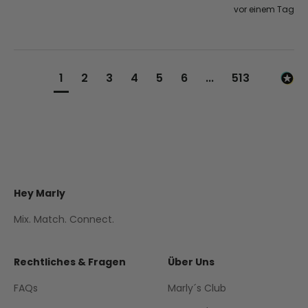
vor einem Tag
1
2
3
4
5
6
...
513
Hey Marly
Mix. Match. Connect.
Rechtliches & Fragen
Über Uns
FAQs
Marly´s Club