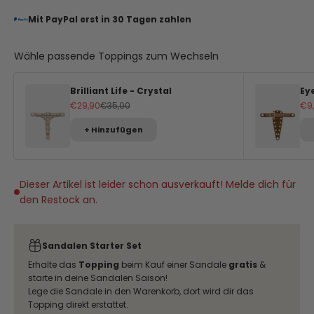
Mit PayPal erst in 30 Tagen zahlen
Wähle passende Toppings zum Wechseln
Brilliant Life - Crystal
Ey
Angebot
Regulärer Preis
An
€29,90
€35,00
€9
+ Hinzufügen
Dieser Artikel ist leider schon ausverkauft! Melde dich für
den Restock an.
Sandalen Starter Set
Erhalte das
Topping
beim Kauf einer Sandale
gratis
&
starte in deine Sandalen Saison!
Lege die Sandale in den Warenkorb, dort wird dir das
Topping direkt erstattet.