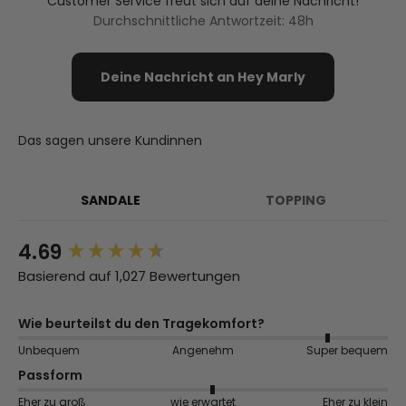
Customer Service freut sich auf deine Nachricht!
Durchschnittliche Antwortzeit: 48h
Deine Nachricht an Hey Marly
Das sagen unsere Kundinnen
SANDALE
TOPPING
4.69
New content loaded
Basierend auf 1,027 Bewertungen
Wie beurteilst du den Tragekomfort?
Unbequem
Angenehm
Super bequem
Passform
Eher zu groß
wie erwartet
Eher zu klein