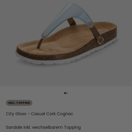
Gehe zu Element 1
Gehe zu Element 2
INKL. TOPPING
City Gloss - Casual Cork Cognac
Sandale inkl. wechselbarem Topping