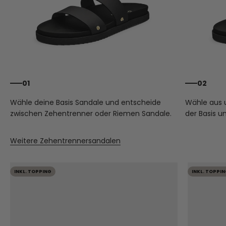
01
02
Wähle deine Basis Sandale und entscheide
Wähle aus
zwischen Zehentrenner oder Riemen Sandale.
der Basis u
Weitere Zehentrennersandalen
INKL. TOPPING
INKL. TOPPIN