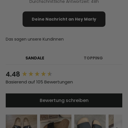
Durchschnittliche Antwortzeit: 48h
Deine Nachricht an Hey Marly
Das sagen unsere Kundinnen
SANDALE
TOPPING
4.48
New content loaded
Basierend auf 105 Bewertungen
Bewertung schreiben