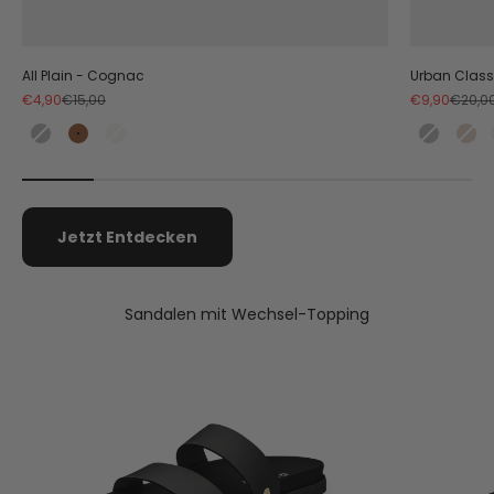
All Plain - Cognac
Urban Class
Angebot
Regulärer Preis
Angebot
Regulä
€4,90
€15,00
€9,90
€20,0
Black
Cognac
Crema
Black
Co
Jetzt Entdecken
Sandalen mit Wechsel-Topping