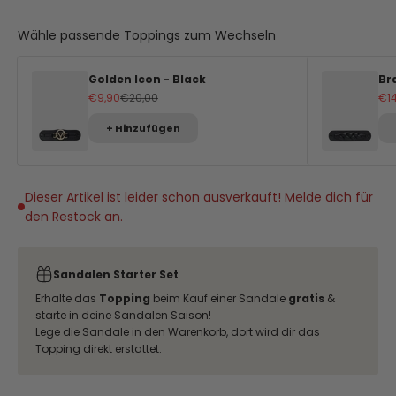
Wähle passende Toppings zum Wechseln
Golden Icon - Black
Br
Angebot
Regulärer Preis
An
€9,90
€20,00
€1
+ Hinzufügen
Dieser Artikel ist leider schon ausverkauft! Melde dich für
den Restock an.
Sandalen Starter Set
Erhalte das
Topping
beim Kauf einer Sandale
gratis
&
starte in deine Sandalen Saison!
Lege die Sandale in den Warenkorb, dort wird dir das
Topping direkt erstattet.