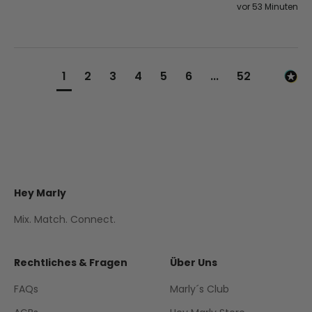
vor 53 Minuten
1
2
3
4
5
6
...
52
Hey Marly
Mix. Match. Connect.
Rechtliches & Fragen
Über Uns
FAQs
Marly´s Club