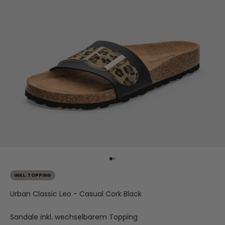
Gehe zu Element 1
Gehe zu Element 2
INKL. TOPPING
Urban Classic Leo - Casual Cork Black
Sandale inkl. wechselbarem Topping