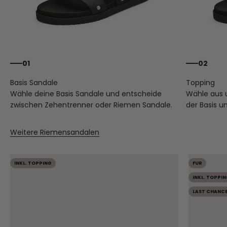
01
02
Wähle deine Basis Sandale und entscheide
Wähle aus
zwischen Zehentrenner oder Riemen Sandale.
der Basis u
Weitere Riemensandalen
INKL. TOPPING
FUR
INKL. TOPPIN
LAST CHANC