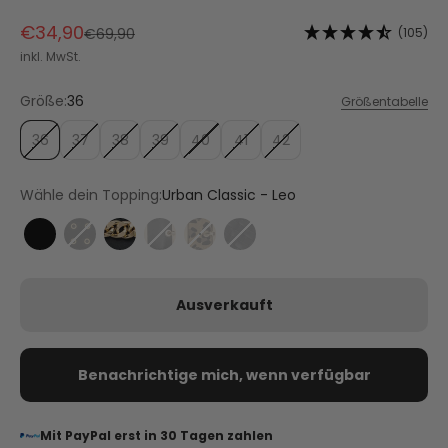
Angebot
€34,90
Regulärer Preis
(105)
€69,90
inkl. MwSt.
Größe:
36
Größentabelle
36
37
38
39
40
41
42
Wähle dein Topping:
Urban Classic - Leo
City Gloss - Black
Eyelet Classic - Black
Gold Chain - Black
Urban Classic - Black
Urban Classic - Leo
Urban Twist - Black
Ausverkauft
Benachrichtige mich, wenn verfügbar
Mit PayPal erst in 30 Tagen zahlen