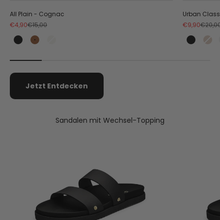
All Plain - Cognac
Urban Class
Angebot
Regulärer Preis
Angebot
Regulä
€4,90
€15,00
€9,90
€20,0
Black
Cognac
Crema
Black
Co
Jetzt Entdecken
Sandalen mit Wechsel-Topping