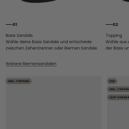
01
02
Wähle deine Basis Sandale und entscheide
Wähle aus
zwischen Zehentrenner oder Riemen Sandale.
der Basis u
Weitere Riemensandalen
INKL. TOPPING
FUR
INKL. TOPPIN
LAST CHANC