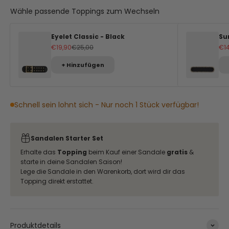
Wähle passende Toppings zum Wechseln
Eyelet Classic - Black
Su
Angebot
Regulärer Preis
An
€19,90
€25,00
€1
+ Hinzufügen
Schnell sein lohnt sich - Nur noch 1 Stück verfügbar!
Sandalen Starter Set
Erhalte das
Topping
beim Kauf einer Sandale
gratis
&
starte in deine Sandalen Saison!
Lege die Sandale in den Warenkorb, dort wird dir das
Topping direkt erstattet.
Produktdetails