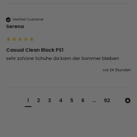
Verified Customer
Serena
Casual Clean Black PS1
sehr schöne Schuhe da kann der Sommer bleiben 
vor 24 Stunden
1
2
3
4
5
6
...
92