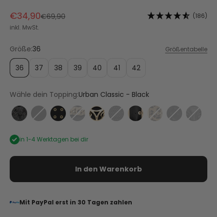
Angebot
€34,90
Regulärer Preis
(186)
€69,90
inkl. MwSt.
Größe:
36
Größentabelle
36
37
38
39
40
41
42
Wähle dein Topping:
Urban Classic - Black
Braided Glitter - Black
City Gloss - Black
Eyelet Classic - Black
Gold Chain - Black
Golden Icon - Black
Metallic Beads - Black
Urban Classic - Black
Urban Classic - Le
Urban Twist 
Wavy W
in 1-4 Werktagen bei dir
In den Warenkorb
Mit PayPal erst in 30 Tagen zahlen