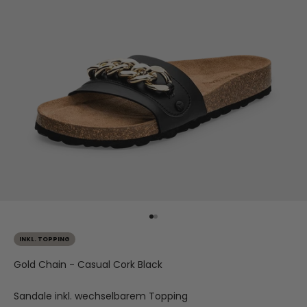
Gehe zu Element 1
Gehe zu Element 2
INKL. TOPPING
Gold Chain - Casual Cork Black
Sandale inkl. wechselbarem Topping