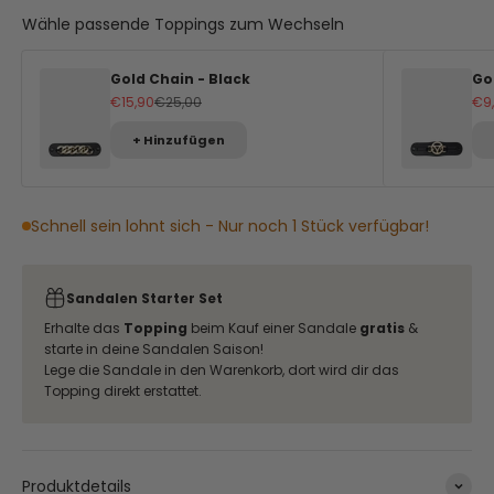
Wähle passende Toppings zum Wechseln
Gold Chain - Black
Go
Angebot
Regulärer Preis
An
€15,90
€25,00
€9
+ Hinzufügen
Schnell sein lohnt sich - Nur noch 1 Stück verfügbar!
Sandalen Starter Set
Erhalte das
Topping
beim Kauf einer Sandale
gratis
&
starte in deine Sandalen Saison!
Lege die Sandale in den Warenkorb, dort wird dir das
Topping direkt erstattet.
Produktdetails