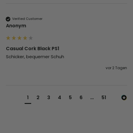
Verified Customer
Anonym
Casual Cork Black PS1
Schicker, bequemer Schuh 
vor 2 Tagen
1
2
3
4
5
6
...
51