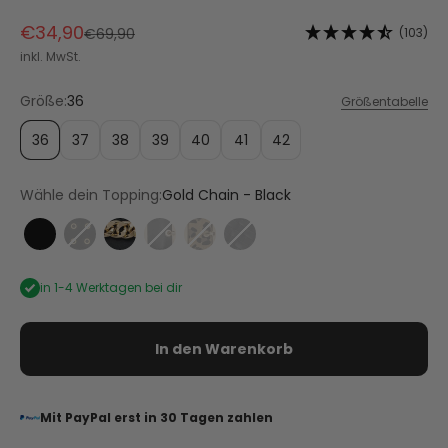
Angebot
€34,90
Regulärer Preis
(103)
€69,90
inkl. MwSt.
Größe:
36
Größentabelle
36
37
38
39
40
41
42
Wähle dein Topping:
Gold Chain - Black
City Gloss - Black
Eyelet Classic - Black
Gold Chain - Black
Urban Classic - Black
Urban Classic - Leo
Urban Twist - Black
in 1-4 Werktagen bei dir
In den Warenkorb
Mit PayPal erst in 30 Tagen zahlen