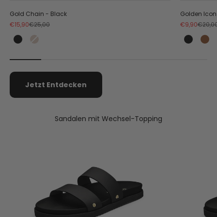
Gold Chain - Black
Golden Icon
Angebot
Regulärer Preis
Angebot
Regulä
€15,90
€25,00
€9,90
€20,0
Black
Cognac
Black
Co
Jetzt Entdecken
Sandalen mit Wechsel-Topping