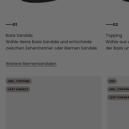
01
02
Wähle deine Basis Sandale und entscheide
Wähle aus
zwischen Zehentrenner oder Riemen Sandale.
der Basis u
Weitere Riemensandalen
INKL. TOPPING
FUR
LAST CHANCE
INKL. TOPPIN
LAST CHANC