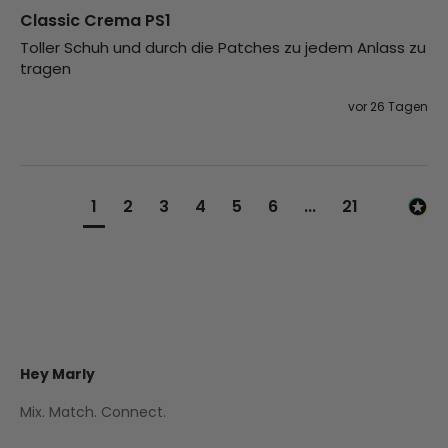
Classic Crema PS1
Toller Schuh und durch die Patches zu jedem Anlass zu 
tragen
vor 26 Tagen
1
2
3
4
5
6
...
21
Hey Marly
Mix. Match. Connect.