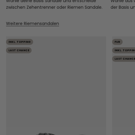
Wähle deine Basis Sandale und entscheide
Wähle aus
zwischen Zehentrenner oder Riemen Sandale.
der Basis u
Weitere Riemensandalen
INKL. TOPPING
FUR
LAST CHANCE
INKL. TOPPIN
LAST CHANC