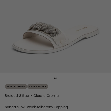
Gehe zu Element 1
Gehe zu Element 2
INKL. TOPPING
LAST CHANCE
Braided Glitter - Classic Crema
Sandale inkl. wechselbarem Topping