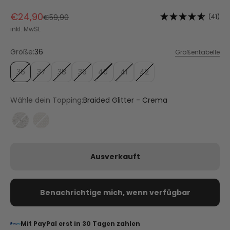
Angebot
€24,90
Regulärer Preis
(41)
€59,90
inkl. MwSt.
Größe:
36
Größentabelle
36
37
38
39
40
41
42
Wähle dein Topping:
Braided Glitter - Crema
Braided Glitter - Crema
Metallic Beads - Crema
Ausverkauft
Benachrichtige mich, wenn verfügbar
Mit PayPal erst in 30 Tagen zahlen