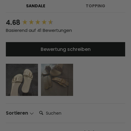
SANDALE
TOPPING
4.68
New content loaded
Basierend auf 41 Bewertungen
Bewertung schreiben
Suchen:
Sortieren