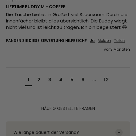
LIFETIME BUDDY M - COFFEE
Die Tasche bietet in Größe L viel Staursaum. Durch die 
Innenfächer bleibt alles übersichtlich. Die Buddy wiegt 
nicht viel und ist leicht zu tragen. Ich bin begeistert 🤩 
FANDEN SIE DIESE BEWERTUNG HILFREICH?
Ja
Melden
Teilen
vor 3 Monaten
1
2
3
4
5
6
...
12
HÄUFIG GESTELLTE FRAGEN
Wie lange dauert der Versand?