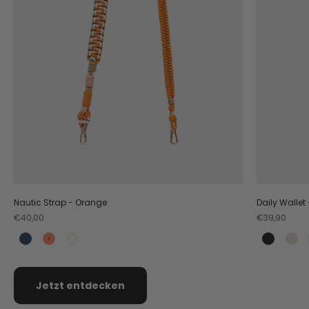
Nautic Strap - Orange
Daily Wallet
Angebot
Angebot
€40,00
€39,90
Teal
Orange
Crema
Black
Cr
Jetzt entdecken