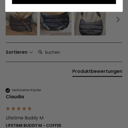
Suchen:
Sortieren
Produktbewertungen
Verifizierter Käufer
Claudia
Lifetime Buddy M
LIFETIME BUDDY M - COFFEE