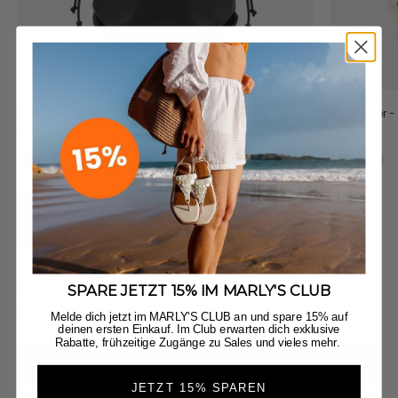
Cool Companion M - Black
Soul Sister 
Angebot
Angebot
€139,90
€139,90
Black
Crema
Black
Cr
Jetzt entdecken
4.96
New content loaded
SPARE JETZT 15% IM MARLY'S CLUB
Basierend auf 23 Bewertungen
Melde dich jetzt im MARLY'S CLUB an und spare 15% auf
deinen ersten Einkauf. Im Club erwarten dich exklusive
Rabatte, frühzeitige Zugänge zu Sales und vieles mehr.
BEWERTUNG SCHREIBEN
JETZT 15% SPAREN