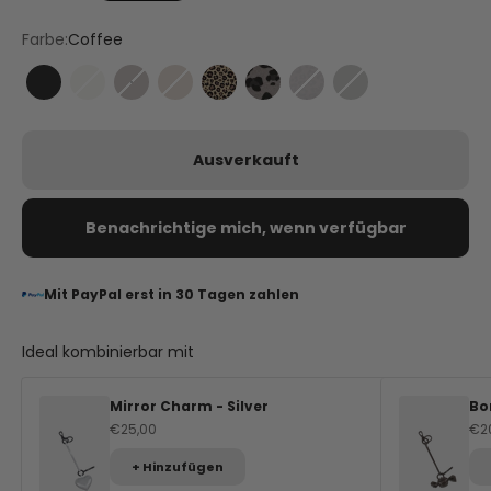
Farbe:
Coffee
Black
Crema
Coffee
Mocha
Leo Sand
Leo Grey
Leo Coffee
Grey
Ausverkauft
Benachrichtige mich, wenn verfügbar
Mit PayPal erst in 30 Tagen zahlen
Ideal kombinierbar mit
Mirror Charm - Silver
Bo
Angebot
An
€25,00
€2
+ Hinzufügen