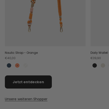
Nautic Strap - Orange
Daily Wallet
Angebot
Angebot
€40,00
€39,90
Teal
Orange
Crema
Black
Cr
Jetzt entdecken
Unsere weiteren Shopper