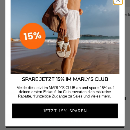
Pretty Wonder M - Black
Pretty Wonder
Angebot
Angebot
€149,90
€179,90
Black
Crema
Jetzt entdecken
4.40
New content loaded
Basierend auf 10 Bewertungen
SPARE JETZT 15% IM MARLY'S CLUB
Melde dich jetzt im MARLY'S CLUB an und spare 15% auf
deinen ersten Einkauf. Im Club erwarten dich exklusive
FUNKTIONALITÄT
PRODUKTQUALITÄT
Rabatte, frühzeitige Zugänge zu Sales und vieles mehr.
Nicht optimal
Zufriedenstellend
Sehr praktisch
Weniger gut
zufriedenstellend
Sehr gut!
JETZT 15% SPAREN
BEWERTUNG SCHREIBEN