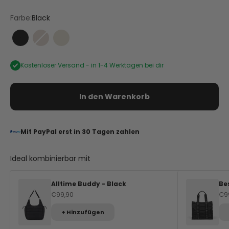
Farbe:
Black
Black
Mocha
Crema
Kostenloser Versand -
in 1-4 Werktagen bei dir
In den Warenkorb
Mit PayPal erst in 30 Tagen zahlen
Ideal kombinierbar mit
Alltime Buddy - Black
Be
Angebot
An
€99,90
€9
+ Hinzufügen