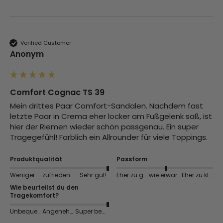
Verified Customer
Anonym
Comfort Cognac TS 39
Mein drittes Paar Comfort-Sandalen. Nachdem fast 
letzte Paar in Crema eher locker am Fußgelenk saß, ist 
hier der Riemen wieder schön passgenau. Ein super 
Tragegefühl! Farblich ein Allrounder für viele Toppings.
Produktqualität
Passform
Weniger gut
zufriedenstellend
Sehr gut!
Eher zu groß
wie erwartet
Eher zu klein
Wie beurteilst du den
Tragekomfort?
Unbequem
Angenehm
Super bequem