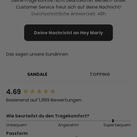
Deine Frage konnte nicht beantwortet werden? Unser
Customer Service freut sich auf deine Nachricht!
Durchschnittliche Antwortzeit: 48h
Deine Nachricht an Hey Marly
Das sagen unsere Kundinnen
SANDALE
TOPPING
4.69
New content loaded
Basierend auf 1,989 Bewertungen
Wie beurteilst du den Tragekomfort?
Unbequem
Angenehm
Super bequem
Passform