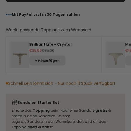
Mit PayPal erst in 30 Tagen zahlen
Wähle passende Toppings zum Wechseln
Brilliant Life - Crystal
Ma
Angebot
Regulärer Preis
An
€29,90
€35,00
€1
+ Hinzufügen
Schnell sein lohnt sich - Nur noch 11 Stück verfügbar!
Sandalen Starter Set
Erhalte das
Topping
beim Kauf einer Sandale
gratis
&
starte in deine Sandalen Saison!
Lege die Sandale in den Warenkorb, dort wird dir das
Topping direkt erstattet.