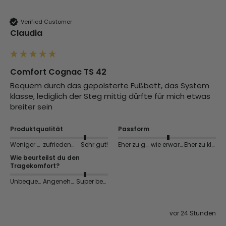
Verified Customer
Claudia
Comfort Cognac TS 42
Bequem durch das gepolsterte Fußbett, das System 
klasse, lediglich der Steg mittig dürfte für mich etwas 
breiter sein
Produktqualität
Passform
Weniger gut
zufriedenstellend
Sehr gut!
Eher zu groß
wie erwartet
Eher zu klein
Wie beurteilst du den
Tragekomfort?
Unbequem
Angenehm
Super bequem
vor 24 Stunden