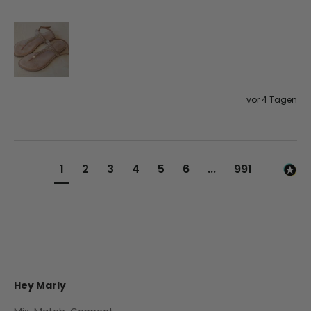
vor 4 Tagen
1
2
3
4
5
6
...
991
Hey Marly