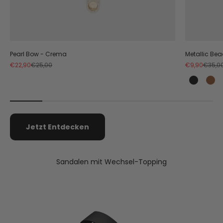
Pearl Bow - Crema
Metallic Be
Angebot
Regulärer Preis
Angebot
Regulä
€22,90
€25,00
€9,90
€35,0
Black
Co
Jetzt Entdecken
Sandalen mit Wechsel-Topping