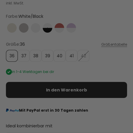
inkl. MwSt.
Farbe:
White/Black
Crema
Grey
White
White/Black
White/Coral
White/Lilac
Größe:
36
Größentabelle
36
37
38
39
40
41
42
in 1-4 Werktagen bei dir
In den Warenkorb
Mit PayPal erst in 30 Tagen zahlen
Ideal kombinierbar mit