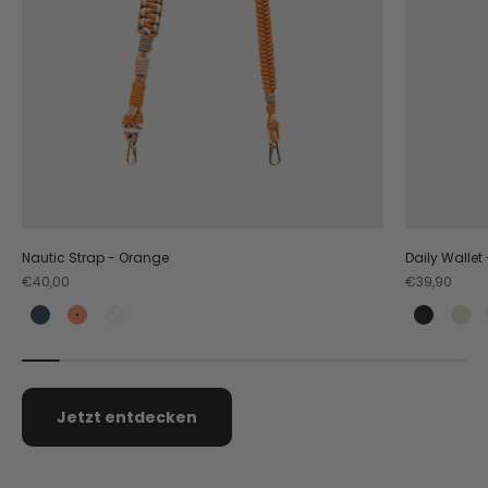
Nautic Strap - Orange
Daily Wallet
Angebot
Angebot
€40,00
€39,90
Teal
Orange
Crema
Black
Cr
Jetzt entdecken