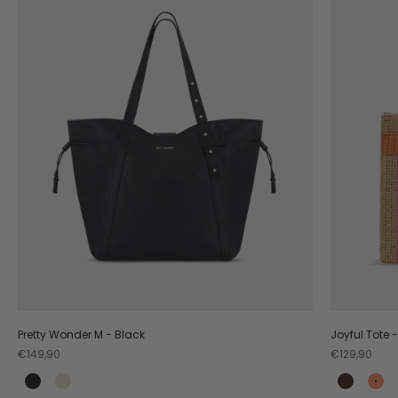
Pretty Wonder M - Black
Joyful Tote 
Angebot
Angebot
€149,90
€129,90
Black
Crema
Coffee
Or