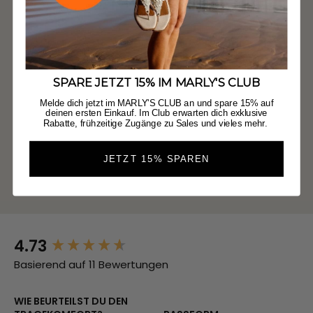
SPARE JETZT 15% IM MARLY'S CLUB
Melde dich jetzt im MARLY'S CLUB an und spare 15% auf
deinen ersten Einkauf. Im Club erwarten dich exklusive
Rabatte, frühzeitige Zugänge zu Sales und vieles mehr.
JETZT 15% SPAREN
4.73
New content loaded
Basierend auf 11 Bewertungen
WIE BEURTEILST DU DEN