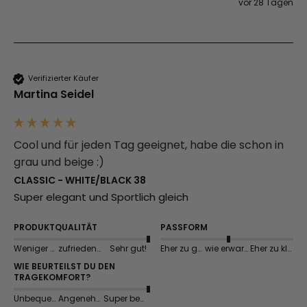
vor 28 Tagen
Verifizierter Käufer
Martina Seidel
Cool und für jeden Tag geeignet, habe die schon in
grau und beige :)
CLASSIC - WHITE/BLACK 38
Super elegant und Sportlich gleich 
PRODUKTQUALITÄT
PASSFORM
Weniger gut
zufriedenstellend
Sehr gut!
Eher zu groß
wie erwartet
Eher zu klein
WIE BEURTEILST DU DEN
TRAGEKOMFORT?
Unbequem
Angenehm
Super bequem