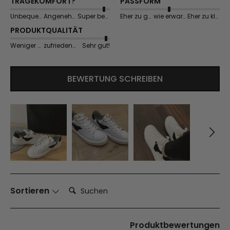
TRAGEKOMFORT?
PASSFORM
Unbequem
Angenehm
Super bequem
Eher zu groß
wie erwartet
Eher zu klein
PRODUKTQUALITÄT
Weniger gut
zufriedenstellend
Sehr gut!
BEWERTUNG SCHREIBEN
Suchen:
Sortieren
Produktbewertungen