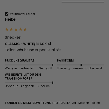
Verifizierter Käufer
Heike
Sneaker
CLASSIC - WHITE/BLACK 41
Toller Schuh und super Qualität 
PRODUKTQUALITÄT
PASSFORM
Weniger gut
zufriedenstellend
Sehr gut!
Eher zu groß
wie erwartet
Eher zu klein
WIE BEURTEILST DU DEN
TRAGEKOMFORT?
Unbequem
Angenehm
Super bequem
FANDEN SIE DIESE BEWERTUNG HILFREICH?
Ja
Melden
Teilen