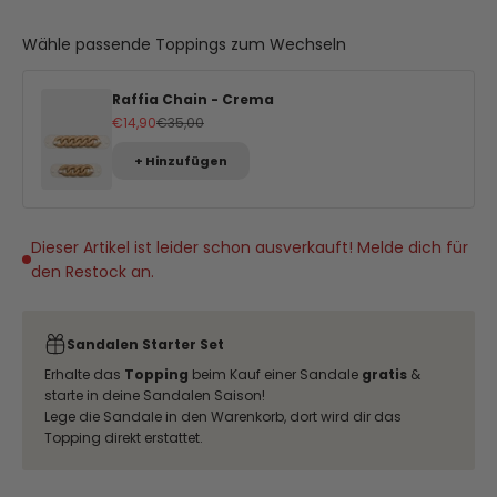
Wähle passende Toppings zum Wechseln
Raffia Chain - Crema
Angebot
Regulärer Preis
€14,90
€35,00
+ Hinzufügen
Dieser Artikel ist leider schon ausverkauft! Melde dich für
den Restock an.
Sandalen Starter Set
Erhalte das
Topping
beim Kauf einer Sandale
gratis
&
starte in deine Sandalen Saison!
Lege die Sandale in den Warenkorb, dort wird dir das
Topping direkt erstattet.