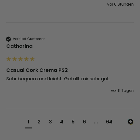
vor 6 Stunden
Verified Customer
Catharina
Casual Cork Crema PS2
Sehr bequem und leicht. Gefällt mir sehr gut. 
vor 11 Tagen
1
2
3
4
5
6
...
64