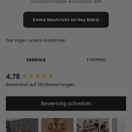
Durchschnittliche Antwortzeit: 48h
Deine Nachricht an Hey Marly
Das sagen unsere Kundinnen
SANDALE
TOPPING
4.78
New content loaded
Basierend auf 130 Bewertungen
Bewertung schreiben