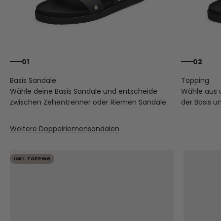
01
02
Wähle deine Basis Sandale und entscheide
Wähle aus
zwischen Zehentrenner oder Riemen Sandale.
der Basis u
Weitere Doppelriemensandalen
INKL. TOPPING