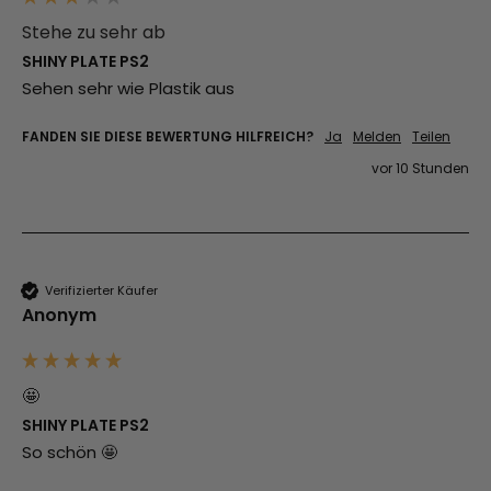
Stehe zu sehr ab
SHINY PLATE PS2
Sehen sehr wie Plastik aus
FANDEN SIE DIESE BEWERTUNG HILFREICH?
Ja
Melden
Teilen
vor 10 Stunden
Verifizierter Käufer
Anonym
🤩
SHINY PLATE PS2
So schön 🤩 