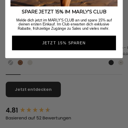
SPARE JETZT 15% IM MARLY'S CLUB
Melde dich jetzt im MARLY'S CLUB an und spare 15% auf
deinen ersten Einkauf. Im Club erwarten dich exklusive
Rabatte, frühzeitige Zugänge zu Sales und vieles mehr.
JETZT 15% SPAREN
Golden Icon - Cognac
Silky Loop 
Angebot
Regulärer Preis
Angebot
Regulä
€14,90
€35,00
€14,90
€40,
Black
Cognac
Crema
Black
Cr
Jetzt entdecken
4.81
New content loaded
Basierend auf 52 Bewertungen