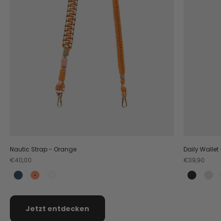
Nautic Strap - Orange
Daily Wallet
Angebot
Angebot
€40,00
€39,90
Teal
Orange
Crema
Black
Cr
Jetzt entdecken