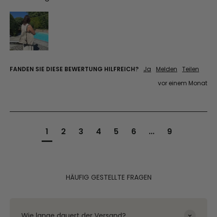
FANDEN SIE DIESE BEWERTUNG HILFREICH?
Ja
Melden
Teilen
vor einem Monat
1
2
3
4
5
6
...
9
HÄUFIG GESTELLTE FRAGEN
Wie lange dauert der Versand?