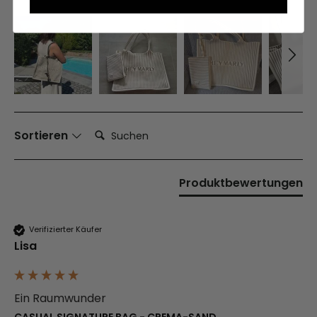
Suchen:
Sortieren
Produktbewertungen
Verifizierter Käufer
Lisa
Ein Raumwunder
CASUAL SIGNATURE BAG - CREMA-SAND