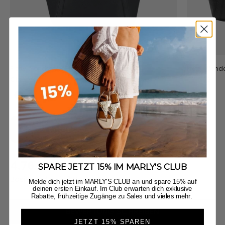
Pretty Wonder M - Black
Pretty Wonder
Angebot
Angebot
€149,90
€179,90
Black
Crema
Jetzt entdecken
4.76
New content loaded
SPARE JETZT 15% IM MARLY'S CLUB
Basierend auf 17 Bewertungen
Melde dich jetzt im MARLY'S CLUB an und spare 15% auf
deinen ersten Einkauf. Im Club erwarten dich exklusive
Rabatte, frühzeitige Zugänge zu Sales und vieles mehr.
BEWERTUNG SCHREIBEN
JETZT 15% SPAREN