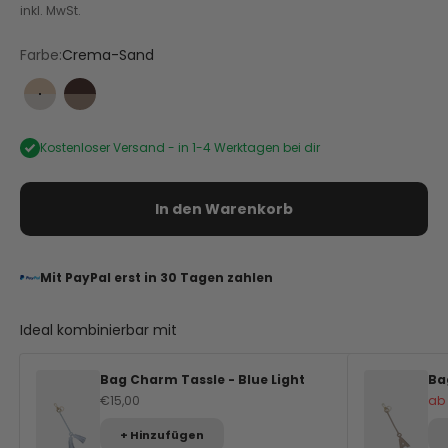
inkl. MwSt.
Farbe:
Crema-Sand
Crema-Sand
Mocha-Coffee
Kostenloser Versand -
in 1-4 Werktagen bei dir
In den Warenkorb
Mit PayPal erst in 30 Tagen zahlen
Ideal kombinierbar mit
Bag Charm Tassle - Blue Light
Ba
Angebot
An
€15,00
ab
+ Hinzufügen