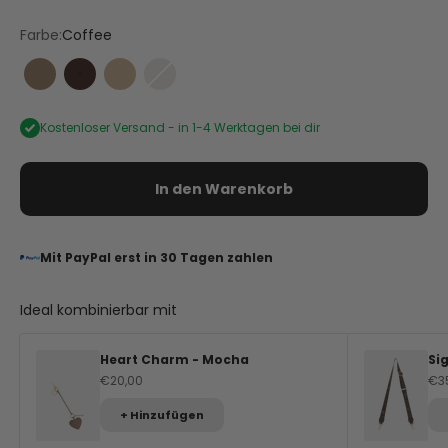
Farbe:
Coffee
Mocha
Coffee
Sand
Nude
Kostenloser Versand -
in 1-4 Werktagen bei dir
In den Warenkorb
Mit PayPal erst in 30 Tagen zahlen
Ideal kombinierbar mit
Heart Charm - Mocha
Si
Angebot
An
€20,00
€3
+ Hinzufügen