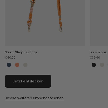
Nautic Strap - Orange
Daily Wallet
Angebot
Angebot
€40,00
€39,90
Teal
Orange
Crema
Black
Cr
Jetzt entdecken
Unsere weiteren Umhängetaschen