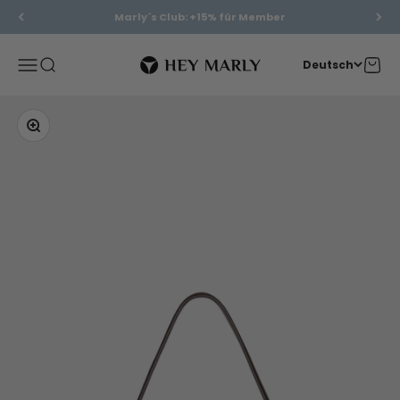
Zum Inhalt springen
Marly´s Club: +15% für Member
Hey Marly
Menü
Suche
Waren
Deutsch
Bild vergrößern