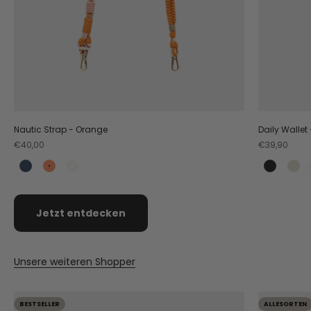
Nautic Strap - Orange
Daily Wallet
Angebot
Angebot
€40,00
€39,90
Teal
Orange
Crema
Black
Cr
Jetzt entdecken
Unsere weiteren Shopper
BESTSELLER
ALLESORTEN