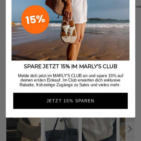
Pretty Wonder M - Black
Pretty Wonder
Angebot
Angebot
€149,90
€179,90
Black
Crema
Jetzt entdecken
5.00
New content loaded
SPARE JETZT 15% IM MARLY'S CLUB
Basierend auf 25 Bewertungen
Melde dich jetzt im MARLY'S CLUB an und spare 15% auf
deinen ersten Einkauf. Im Club erwarten dich exklusive
Rabatte, frühzeitige Zugänge zu Sales und vieles mehr.
BEWERTUNG SCHREIBEN
JETZT 15% SPAREN