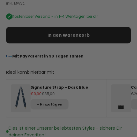
inkl. MwSt.
Kostenloser Versand -
in 1-4 Werktagen bei dir
In den Warenkorb
Mit PayPal erst in 30 Tagen zahlen
Ideal kombinierbar mit
Signature Strap - Dark Blue
Ca
Angebot
Regulärer Preis
An
€9,90
€35,00
€2
+ Hinzufügen
Dies ist einer unserer beliebtesten Styles - sichere Dir
deinen Favoriten!