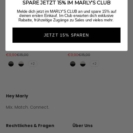
SPARE JETZT 15% IM MARLY'S CLUB
Melde dich jetzt im MARLY'S CLUB an und spare 15% auf
deinen ersten Einkauf. Im Club erwarten dich exklusive
Rabatte, frühzeitige Zugänge zu Sales und vieles mehr.
JETZT 15% SPAREN
Silky Ribbon Logo Print - Blue-Crema
Silky Ribbon Logo Print - Blue
Angebot
Regulärer Preis
Angebot
Regulärer Preis
€9,90
€15,00
€9,90
€15,00
+2
+2
Black/Antracite
Black/Crema
Black/Antracite
Black/Crema
Hey Marly
Mix. Match. Connect.
Rechtliches & Fragen
Über Uns