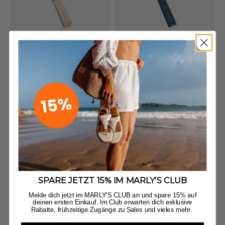
Signature Keyholder - Nude
Signature Keyholder - Dark Blue
Angebot
Regulärer Preis
Angebot
Regulärer Preis
€9,90
€19,90
€9,90
€19,90
+10
+10
Black
Blue
Black
Blue
LAST CHANCE
LAST CHANCE
SPARE JETZT 15% IM MARLY'S CLUB
Melde dich jetzt im MARLY'S CLUB an und spare 15% auf
deinen ersten Einkauf. Im Club erwarten dich exklusive
Rabatte, frühzeitige Zugänge zu Sales und vieles mehr.