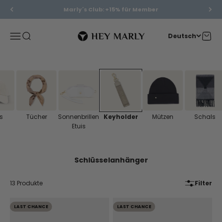
Zum Inhalt springen
Marly´s Club: +15% für Member
Hey Marly
Menü
Suche
Waren
Deutsch
s
Tücher
Sonnenbrillen
Keyholder
Mützen
Schals
Etuis
13 Produkte
Filter
LAST CHANCE
LAST CHANCE