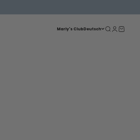
Suche
Anmelden
Warenkorb
Marly's Club
Deutsch