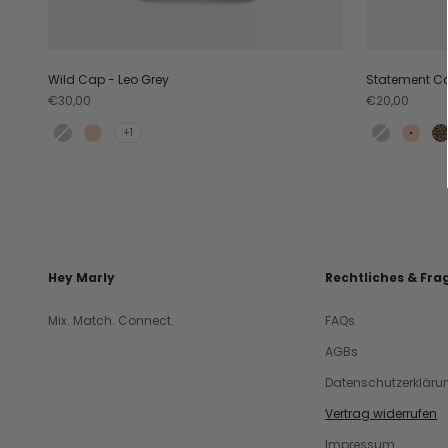
Wild Cap - Leo Grey
Statement Ca
Angebot
Angebot
€30,00
€20,00
+1
Teal
Apricot
Teal
Aprico
L
Hey Marly
Rechtliches & Fra
Mix. Match. Connect.
FAQs
AGBs
Datenschutzerkläru
Vertrag widerrufen
Impressum