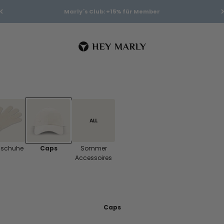
Marly´s Club: +15% für Member
Hey Marly
schuhe
Caps
Sommer
Accessoires