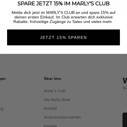
SPARE JETZT 15% IM MARLY'S CLUB
Melde dich jetzt im MARLY'S CLUB an und spare 15% auf
deinen ersten Einkauf. Im Club erwarten dich exklusive
Rabatte, frühzeitige Zugänge zu Sales und vieles mehr.
p - Apricot
Wild Cap - Leo Sand
Angebot
€30,00
JETZT 15% SPAREN
+1
+1
t
eo Sand
Teal
Apricot
gen
Über Uns
We
Marly´s Club
Hey Marly Store
ng
Kontakt
Ambassador werden
Karriere